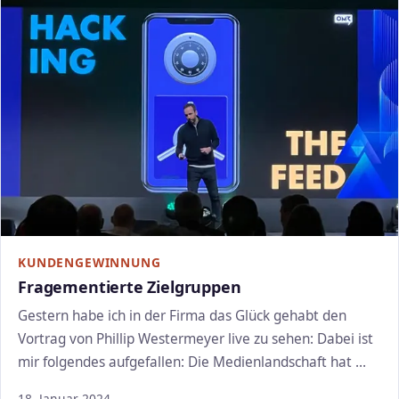
KUNDENGEWINNUNG
Fragementierte Zielgruppen
Gestern habe ich in der Firma das Glück gehabt den
Vortrag von Phillip Westermeyer live zu sehen: Dabei ist
mir folgendes aufgefallen: Die Medienlandschaft hat …
18. Januar 2024