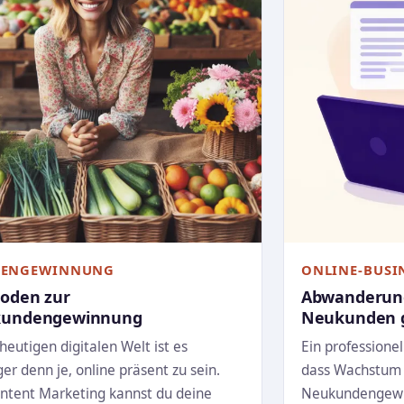
ENGEWINNUNG
ONLINE-BUSI
oden zur
Abwanderung
undengewinnung
Neukunden 
 heutigen digitalen Welt ist es
Ein professione
ger denn je, online präsent zu sein.
dass Wachstum n
ntent Marketing kannst du deine
Neukundengewin