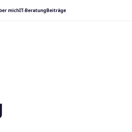
ber mich
IT-Beratung
Beiträge
n
g