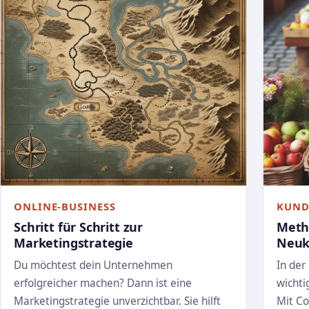
ONLINE-BUSINESS
KUND
Schritt für Schritt zur
Meth
Marketingstrategie
Neuk
Du möchtest dein Unternehmen
In der
erfolgreicher machen? Dann ist eine
wichti
Marketingstrategie unverzichtbar. Sie hilft
Mit Co