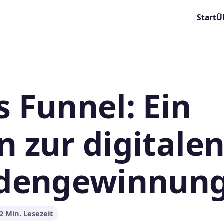
Start
Ü
s Funnel: Ein
n zur digitale
dengewinnun
2 Min. Lesezeit