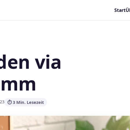
Start
Ü
en via
ramm
23
⏱ 3 Min. Lesezeit