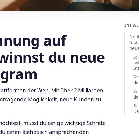
INHAL
nung auf
Neu
Inst
neue
winnst du neue
Sch
äs
agram
In
Sc
de
lattformen der Welt. Mit über 2 Milliarden
Sc
de
vorragende Möglichkeit, neue Kunden zu
Sc
Da
htest, musst du einige wichtige Schritte
e du einen ästhetisch ansprechenden